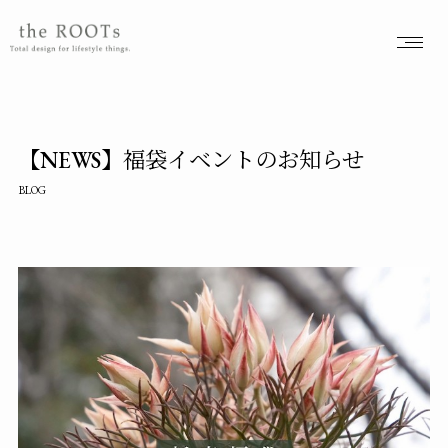
the ROOTSs design studioは大阪北摂を拠点に活動するガーデンデザイナーが運営するデザインオフィスです。
【NEWS】福袋イベントのお知らせ
BLOG