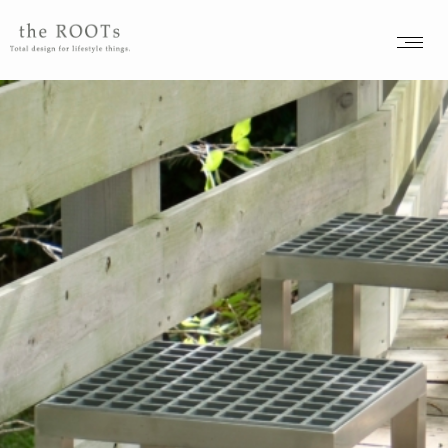
the ROOTSs design studioは大阪北摂を拠点に活動するガーデンデザイナーが運営するデザインオフィスです。
ORIGINAL PRODUCT