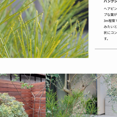
バンク
ヘアピ
プな葉
3m程度
みたい
状にコ
す。