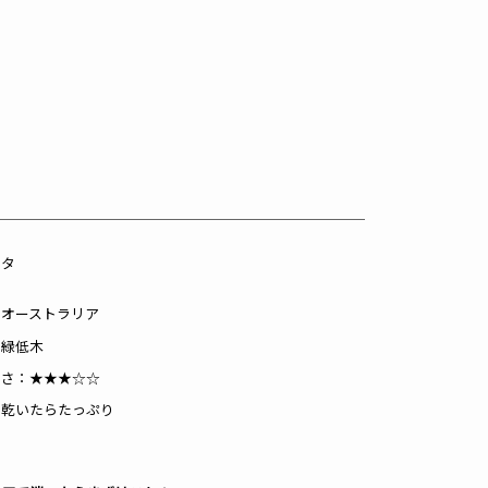
ータ
：オーストラリア
常緑低木
すさ：★★★☆☆
：乾いたらたっぷり