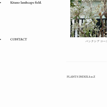
Kitano landscape field.
CONTACT
バンクシア コースト/Ba
PLANTS INDEX A to Z