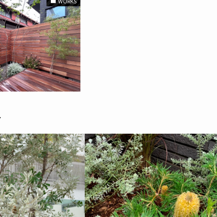
WORKS
ア