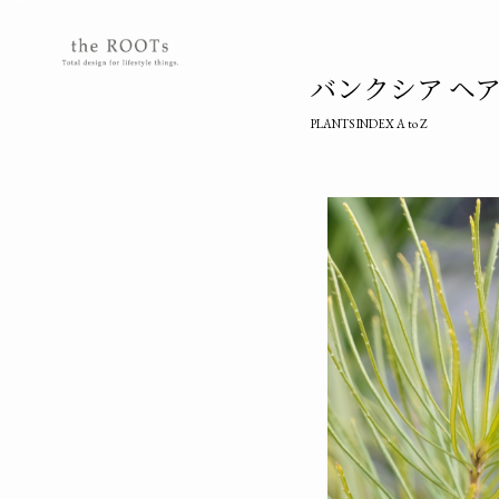
the ROOTSs design studioは大阪北摂を拠点に活動するガーデンデザイナーが運営するデザインオフィスです。
バンクシア ヘアピン/
PLANTS INDEX A to Z