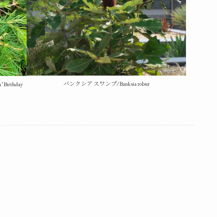
バンクシア スワンプ/Banksia robur
irthday