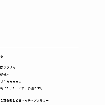
ータ
：南アフリカ
常緑低木
すさ：★★★★☆
乾いたらたっぷり。多湿はNG。
ルな葉を楽しめるネイティブフラワー