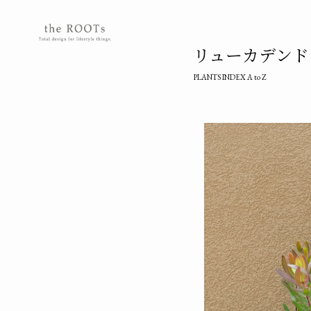
the ROOTSs design studioは大阪北摂を拠点に活動するガーデンデザイナーが運営するデザインオフィスです。
リューカデンドロン/
PLANTS INDEX A to Z