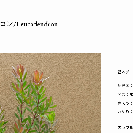
Leucadendron
基本デ
原産国
分類：
育てや
水やり：
カラフ