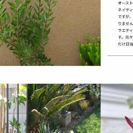
オース
ネイティ
ですが
りませ
ラエテ
す。元
だけ日