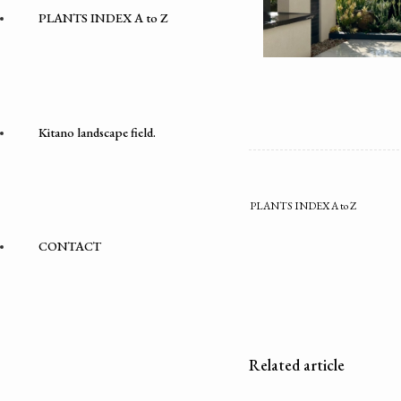
PLANTS INDEX A to Z
Kitano landscape field.
PLANTS INDEX A to Z
CONTACT
Related article