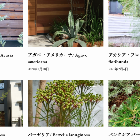
asia
アガベ ・アメリカーナ/ Agave
アカシア・フロリバ
americana
floribunda
2023年1月18日
2023年2月4日
osa
バーゼリア/ Berzelia lanuginosa
バンクシア バ