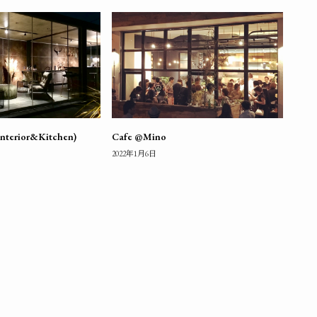
Interior&Kitchen)
Cafe @Mino
2022年1月6日