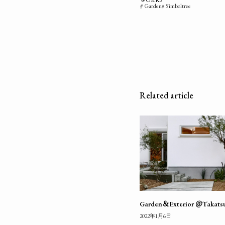
WORKS
Garden
Simboltree
Related article
Garden＆Exterior ＠Takats
2022年1月6日