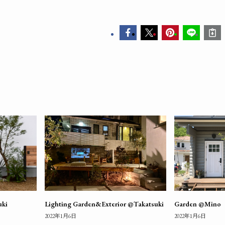
uki
Lighting Garden&Exterior @Takatsuki
Garden @Mino
2022年1月6日
2022年1月6日