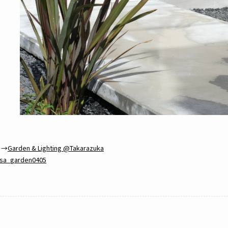
ら→
Garden & Lighting @Takarazuka
sa_garden0405