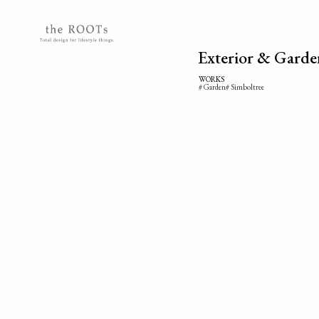
the ROOTSs design studioは大阪北摂を拠点に活動するガーデンデザイナーが運営するデザインオフィスです。
Exterior & Garde
WORKS
Garden
Simboltree