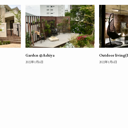
Garden @Ashiya
Outdoor living(
2022年1月6日
2022年1月6日