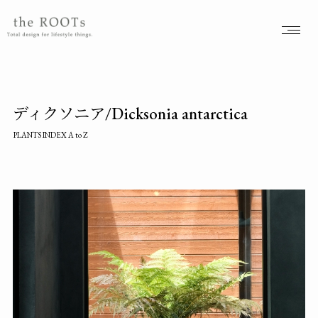
the ROOTSs design studioは大阪北摂を拠点に活動するガーデンデザイナーが運営するデザインオフィスです。
ディクソニア/Dicksonia antarctica
PLANTS INDEX A to Z