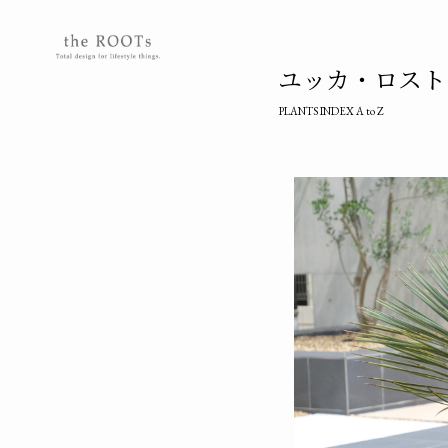
the ROOTSs design studioは大阪北摂を拠点に活動するガーデンデザイナーが運営するデザインオフィスです。
ユッカ・ロストラータ/
PLANTS INDEX A to Z