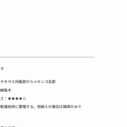
ータ
：テキサス州南部からメキシコ北部
常緑高木
すさ：★★★★☆
：乾燥気味に管理する。地植えの場合は降雨のみで