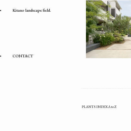
Kitano landscape field.
CONTACT
PLANTS INDEX A to Z