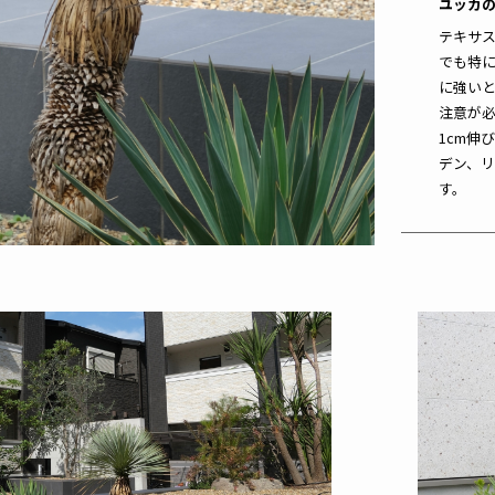
ユッカ
テキサ
でも特
に強い
注意が
1cm伸
デン、
す。