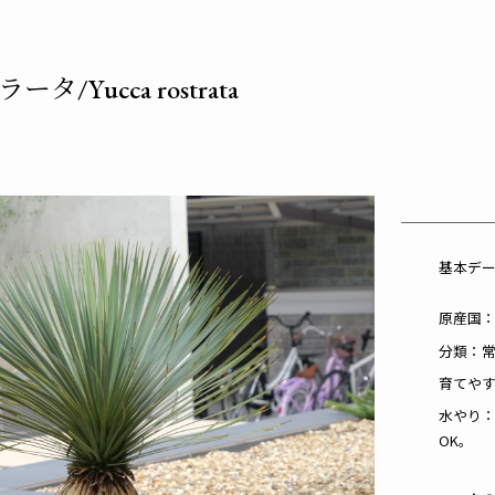
Yucca rostrata
基本デ
原産国
分類：
育てや
水やり
OK。