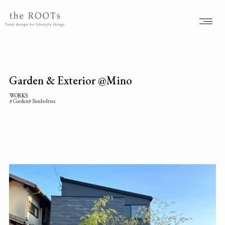
the ROOTSs design studioは大阪北摂を拠点に活動するガーデンデザイナーが運営するデザインオフィスです。
Garden & Exterior @Mino
WORKS
Garden
Simboltree