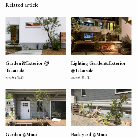
Related article
Garden＆Exterior ＠
Lighting Garden&Exterior
Takatsuki
@Takatsuki
2022年1月6日
2022年1月6日
Garden @Mino
Back yard @Mino