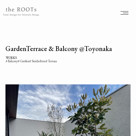
the ROOTSs design studioは大阪北摂を拠点に活動するガーデンデザイナーが運営するデザインオフィスです。
GardenTerrace & Balcony @Toyonaka
WORKS
Balcony
Garden
Simboltree
Terrace