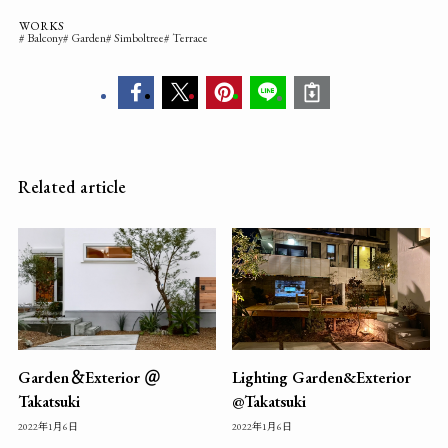
WORKS
Balcony
Garden
Simboltree
Terrace
Related article
Garden＆Exterior ＠
Lighting Garden&Exterior
Takatsuki
@Takatsuki
2022年1月6日
2022年1月6日