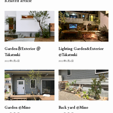
Related article
Garden＆Exterior ＠
Lighting Garden&Exterior
Takatsuki
@Takatsuki
2022年1月6日
2022年1月6日
Garden @Mino
Back yard @Mino