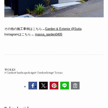
その他の施工事例はこちら→
Garden & Exterior @Suita
Instagramはこちら→
massa_garden0405
WORKS
Garden
landscapedesign
Outdoorliving
Terrace