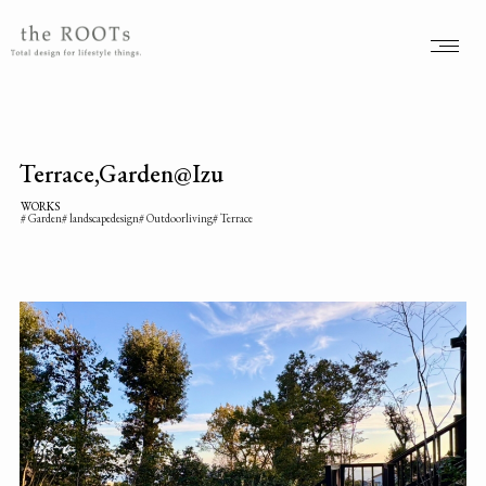
the ROOTSs design studioは大阪北摂を拠点に活動するガーデンデザイナーが運営するデザインオフィスです。
Terrace,Garden@Izu
WORKS
Garden
landscapedesign
Outdoorliving
Terrace