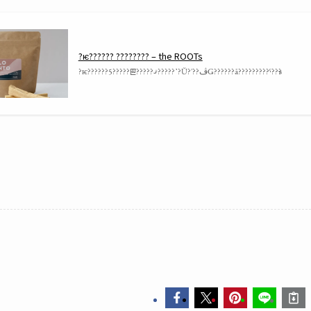
?ѥ?????? ???????? – the ROOTs
?ѥ??????5?????ꡣ?????ޤ?????˺?Ŭ?ʹ??ڤǤ??????å?????????ˤ??ҡ?