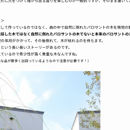
破片に火をつけて煙から出る香りを楽しむのが一般的ですが、そのまま置いて
ー＞
採して作っているのではなく、森の中で自然に倒れたパロサントの木を現地の
伐採した木ではなく自然に倒れたパロサントの木でないと本来のパロサントの
程の年月がかかって、その後倒れて、木が枯れるのを待ちます。
、という長い長いストーリーがあるのです。
れているので希少性が高く貴重な木なんですね。
悪な品が数多く出回っているようなので注意が必要です！）