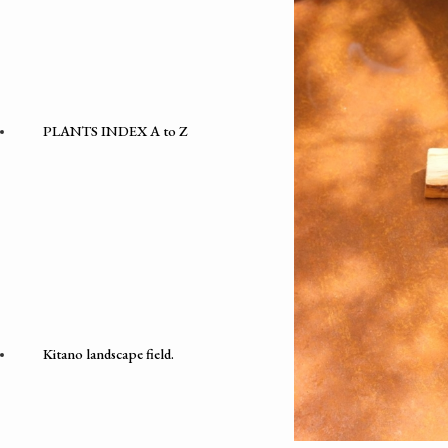
PLANTS INDEX A to Z
Kitano landscape field.