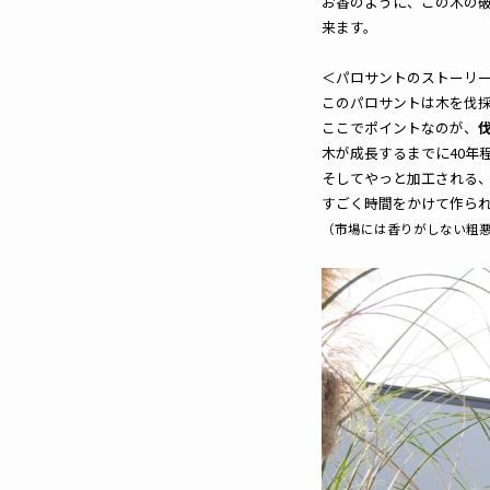
お香のように、この木の
来ます。
＜パロサントのストーリ
このパロサントは木を伐
ここでポイントなのが、
木が成長するまでに40年
そしてやっと加工される
すごく時間をかけて作ら
（市場には香りがしない粗