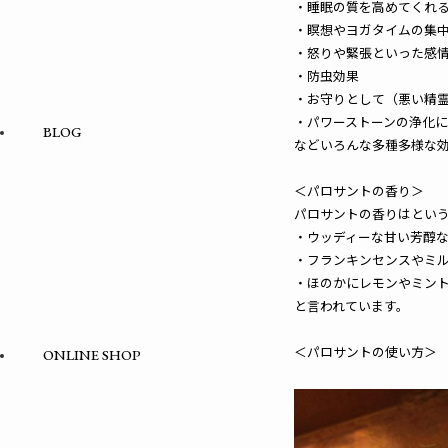
・睡眠の質を高めてくれ
・瞑想やヨガタイムの集中
・怒りや緊張といった感
・防虫効果
・お守りとして（悪い精
・パワーストーンの浄化に
BLOG
などいろんな多種多様な
＜パロサントの香り＞
パロサントの香りはとい
・ウッディーな甘い芳醇
・フランキンセンスやミ
・ほのかにレモンやミン
と言われています。
＜パロサントの使い方＞
ONLINE SHOP