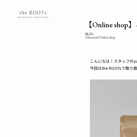
the ROOTSs design studioは大阪北摂を拠点に活動するガーデンデザイナーが運営するデザインオフィスです。
【Online sh
BLOG
Interior
Online shop
こんにちは！スタッフのyu
今回はthe ROOTsで