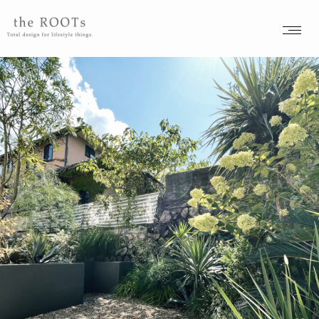
the ROOTSs design studioは大阪北摂を拠点に活動するガーデンデザイナーが運営するデザインオフィスです。
agave americana
– tag –