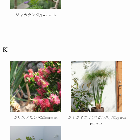
ジャカランダ/Jacaranda
K
カリステモン/Callistemon
カミガヤツリ(パピルス) /Cyperus
papyrus