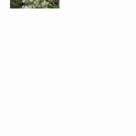
メラレウカ/Melaleuca
N