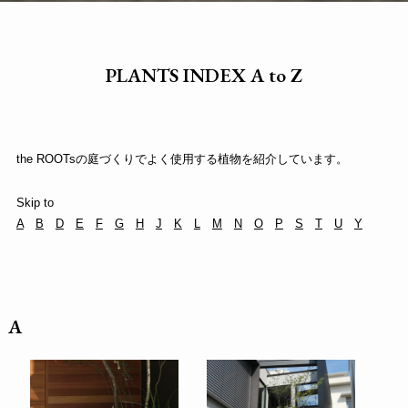
PLANTS INDEX A to Z
the ROOTsの庭づくりでよく使用する植物を紹介しています。
Skip to
A
B
D
E
F
G
H
J
K
L
M
N
O
P
S
T
U
Y
A