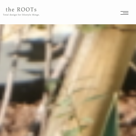
the ROOTSs design studioは大阪北摂を拠点に活動するガーデンデザイナーが運営するデザインオフィスです。