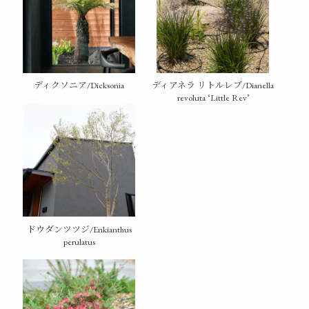
ディクソニア/Dicksonia
ディアネラ リトルレブ/Dianella
revoluta ‘Little Rev’
ドウダンツツジ/Enkianthus
perulatus