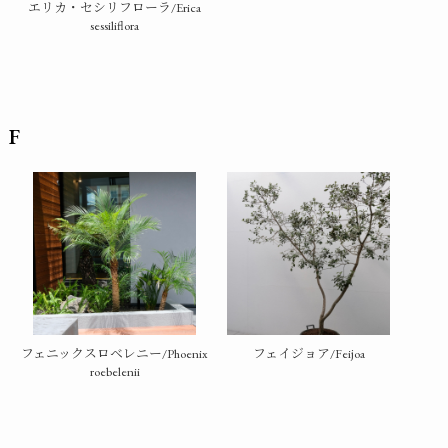
エリカ・セシリフローラ/Erica
sessiliflora
F
フェニックスロベレニー/Phoenix
フェイジョア/Feijoa
roebelenii