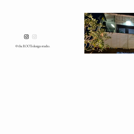
© the ROOTs design studio.
Lighting Garden&Exteri
2022年1月6日