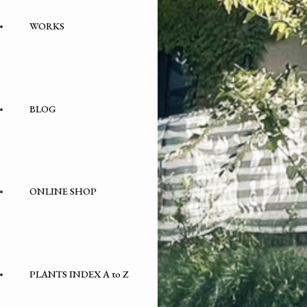
WORKS
BLOG
Facade
– tag –
ONLINE SHOP
PLANTS INDEX A to Z