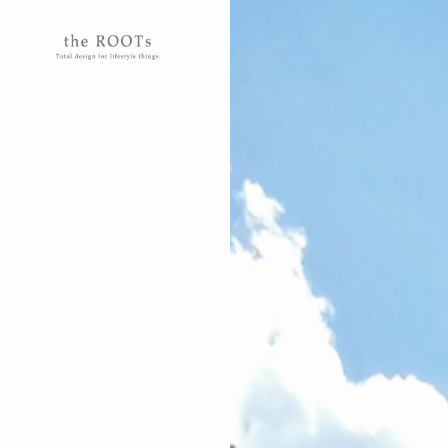
the ROOTSs design studioは大阪北摂を拠点に活動するガーデンデザイナーが運営するデザインオフィスです。