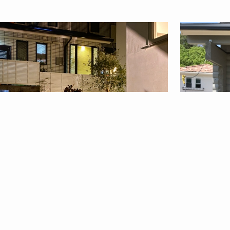
or @Takatsuki
Garden @Min
2022年1月6日