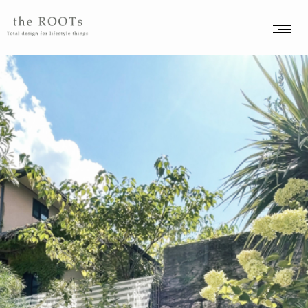
the ROOTSs design studioは大阪北摂を拠点に活動するガーデンデザイナーが運営するデザインオフィスです。
item
– tag –